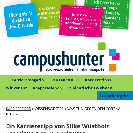
Karrieremagazin
FIRMENPROFILE
Karrieretipps
Wir vor Ort
Kooperationen
Studentisches Wohnen
Für Arbeitgeber
KARRIERETIPPS
> WISSENSWERTES > WAS TUN GEGEN DEN CORONA-
BLUES?
Ein Karrieretipp von Silke Wüstholz,