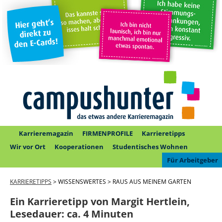
Karrieremagazin
FIRMENPROFILE
Karrieretipps
Wir vor Ort
Kooperationen
Studentisches Wohnen
Für Arbeitgeber
KARRIERETIPPS
> WISSENSWERTES > RAUS AUS MEINEM GARTEN
Ein Karrieretipp von Margit Hertlein,
Lesedauer:
ca. 4 Minuten