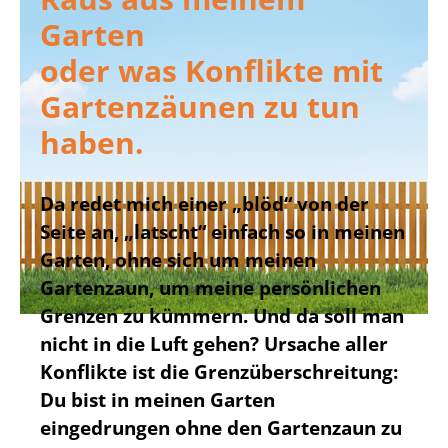
Garten
oder was Konflikte mit
Gartenzäunen zu tun
haben.
Da redet mich einer „blöd“ von der
Seite an, „latscht“ einfach so in meinen
Garten, ohne sich um meinen
Gartenzaun, um meine persönlichen
Grenzen zu kümmern. Und da soll man
nicht in die Luft gehen? Ursache aller
Konflikte ist die Grenzüberschreitung:
Du bist in meinen ­Garten
eingedrungen ohne den Gartenzaun zu