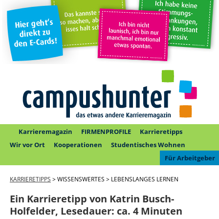
Karrieremagazin
FIRMENPROFILE
Karrieretipps
Wir vor Ort
Kooperationen
Studentisches Wohnen
Für Arbeitgeber
KARRIERETIPPS
> WISSENSWERTES > LEBENSLANGES LERNEN
Ein Karrieretipp von Katrin Busch-
Holfelder,
Lesedauer:
ca. 4 Minuten