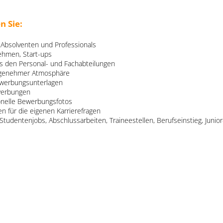
n Sie:
 Absolventen und Professionals
nehmen, Start-ups
 den Personal- und Fachabteilungen
ngenehmer Atmosphäre
ewerbungsunterlagen
ewerbungen
onelle Bewerbungsfotos
n für die eigenen Karrierefragen
Studentenjobs, Abschlussarbeiten, Traineestellen, Berufseinstieg, Junio