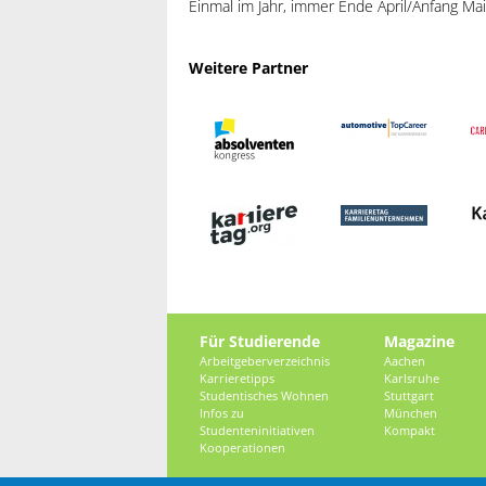
Einmal im Jahr, immer Ende April/Anfang Mai
Weitere Partner
Für Studierende
Magazine
Arbeitgeberverzeichnis
Aachen
Karrieretipps
Karlsruhe
Studentisches Wohnen
Stuttgart
Infos zu
München
Studenteninitiativen
Kompakt
Kooperationen