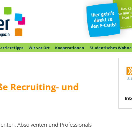
arrieretipps
Wir vor Ort
Kooperationen
Studentisches Wohne
e Recruiting- und
Int
denten, Absolventen und Professionals