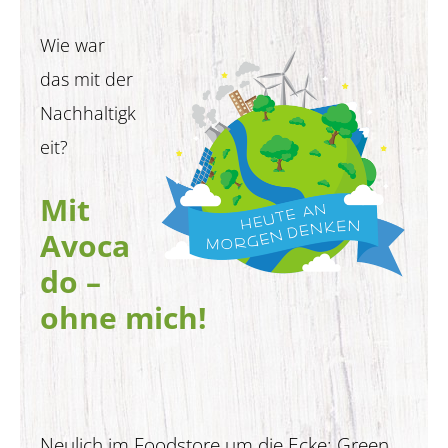
Wie war
das mit der
Nachhaltigk
eit?
Mit
Avoca
do –
ohne mich!
Neulich im Foodstore um die Ecke: Green