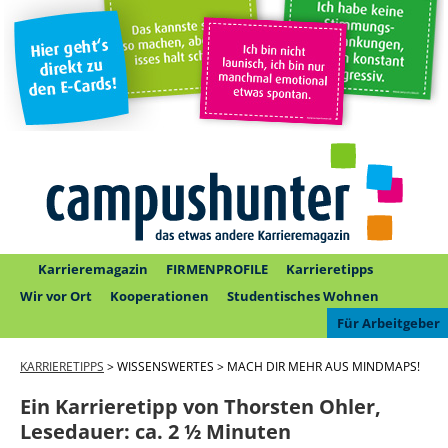
Karrieremagazin
FIRMENPROFILE
Karrieretipps
Wir vor Ort
Kooperationen
Studentisches Wohnen
Für Arbeitgeber
KARRIERETIPPS
> WISSENSWERTES > MACH DIR MEHR AUS MINDMAPS!
Ein Karrieretipp von Thorsten Ohler,
Lesedauer:
ca. 2 ½ Minuten