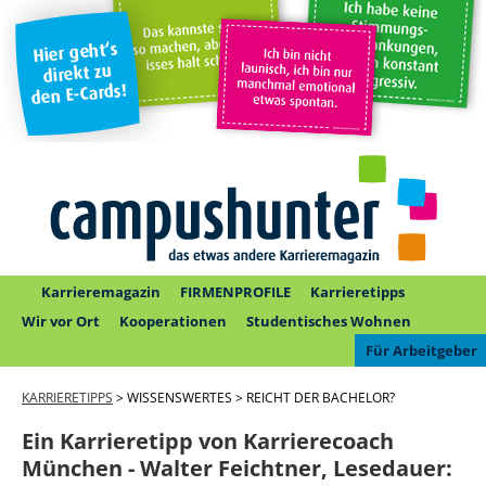
Karrieremagazin
FIRMENPROFILE
Karrieretipps
Wir vor Ort
Kooperationen
Studentisches Wohnen
Für Arbeitgeber
KARRIERETIPPS
> WISSENSWERTES > REICHT DER BACHELOR?
Ein Karrieretipp von Karrierecoach
München - Walter Feichtner,
Lesedauer: