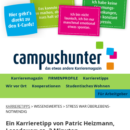
Karrieremagazin
FIRMENPROFILE
Karrieretipps
Wir vor Ort
Kooperationen
Studentisches Wohnen
Für Arbeitgeber
KARRIERETIPPS
> WISSENSWERTES > STRESS WAR ÜBERLEBENS-
NOTWENDIG
Ein Karrieretipp von Patric Heizmann,