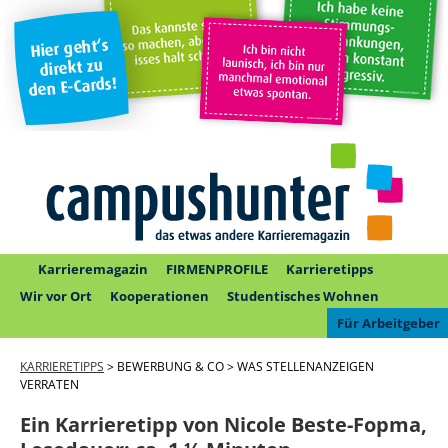
Karrieremagazin
FIRMENPROFILE
Karrieretipps
Wir vor Ort
Kooperationen
Studentisches Wohnen
Für Arbeitgeber
KARRIERETIPPS
> BEWERBUNG & CO > WAS STELLENANZEIGEN
VERRATEN
Ein Karrieretipp von Nicole Beste-Fopma,