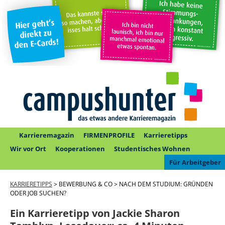
Karrieremagazin
FIRMENPROFILE
Karrieretipps
Wir vor Ort
Kooperationen
Studentisches Wohnen
Für Arbeitgeber
KARRIERETIPPS
> BEWERBUNG & CO > NACH DEM STUDIUM: GRÜNDEN
ODER JOB SUCHEN?
Ein Karrieretipp von Jackie Sharon