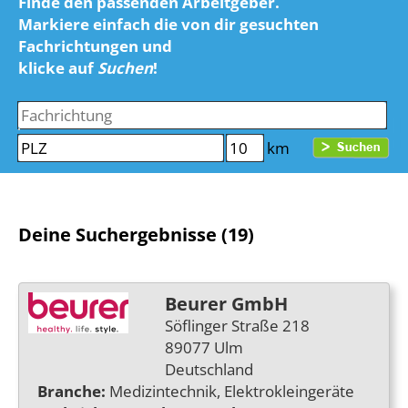
Finde den passenden Arbeitgeber.
Markiere einfach die von dir gesuchten
Fachrichtungen und
klicke auf
Suchen
!
km
Deine Suchergebnisse (19)
Beurer GmbH
Söflinger Straße 218
89077 Ulm
Deutschland
Branche:
Medizintechnik, Elektrokleingeräte