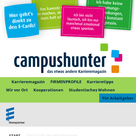
Karrieremagazin
FIRMENPROFILE
Karrieretipps
Wir vor Ort
Kooperationen
Studentisches Wohnen
Für Arbeitgeber
START
GESUCHTE FACHRICHTUNGEN