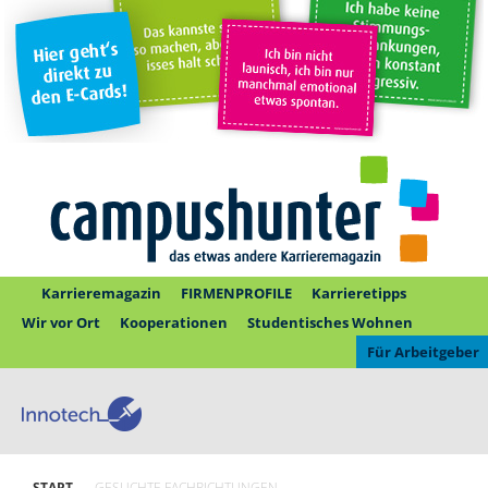
Karrieremagazin
FIRMENPROFILE
Karrieretipps
Wir vor Ort
Kooperationen
Studentisches Wohnen
Für Arbeitgeber
START
GESUCHTE FACHRICHTUNGEN