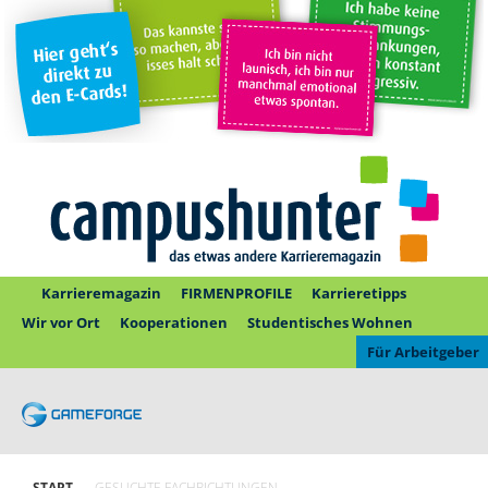
Karrieremagazin
FIRMENPROFILE
Karrieretipps
Wir vor Ort
Kooperationen
Studentisches Wohnen
Für Arbeitgeber
START
GESUCHTE FACHRICHTUNGEN