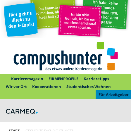
Karrieremagazin
FIRMENPROFILE
Karrieretipps
Wir vor Ort
Kooperationen
Studentisches Wohnen
Für Arbeitgeber
START
GESUCHTE FACHRICHTUNGEN