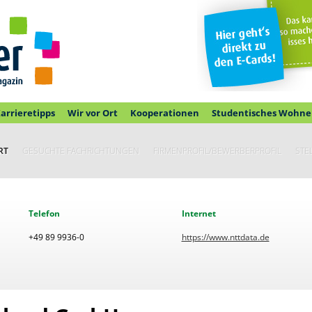
arrieretipps
Wir vor Ort
Kooperationen
Studentisches Wohne
RT
GESUCHTE FACHRICHTUNGEN
FIRMENPROFIL/BEWERBERPROFIL
STE
Telefon
Internet
+49 89 9936-0
https://www.nttdata.de