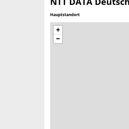
NTT DATA Deutsc
Hauptstandort
+
−