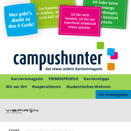
Karrieremagazin
FIRMENPROFILE
Karrieretipps
Wir vor Ort
Kooperationen
Studentisches Wohnen
Für Arbeitgeber
START
GESUCHTE FACHRICHTUNGEN