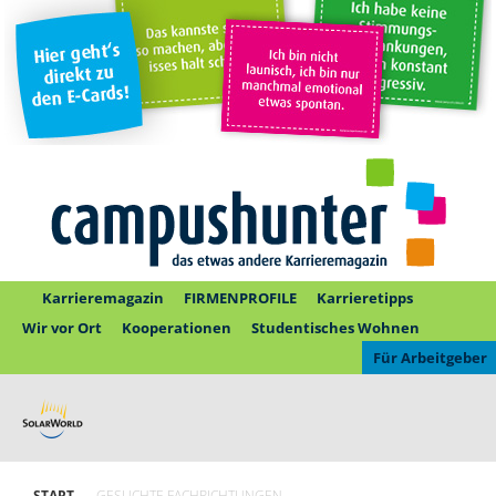
Karrieremagazin
FIRMENPROFILE
Karrieretipps
Wir vor Ort
Kooperationen
Studentisches Wohnen
Für Arbeitgeber
START
GESUCHTE FACHRICHTUNGEN