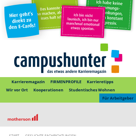
Karrieremagazin
FIRMENPROFILE
Karrieretipps
Wir vor Ort
Kooperationen
Studentisches Wohnen
Für Arbeitgeber
START
GESUCHTE FACHRICHTUNGEN