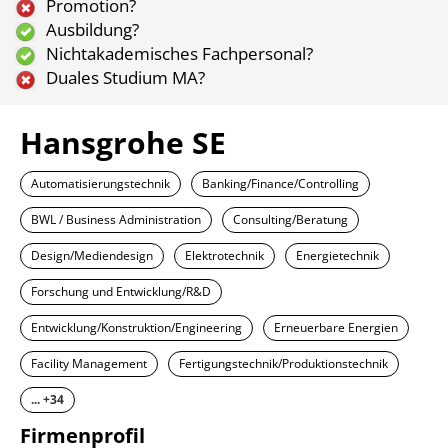
Promotion?
Ausbildung?
Nichtakademisches Fachpersonal?
Duales Studium MA?
Hansgrohe SE
Automatisierungstechnik
Banking/Finance/Controlling
BWL / Business Administration
Consulting/Beratung
Design/Mediendesign
Elektrotechnik
Energietechnik
Forschung und Entwicklung/R&D
Entwicklung/Konstruktion/Engineering
Erneuerbare Energien
Facility Management
Fertigungstechnik/Produktionstechnik
... +34
Firmenprofil