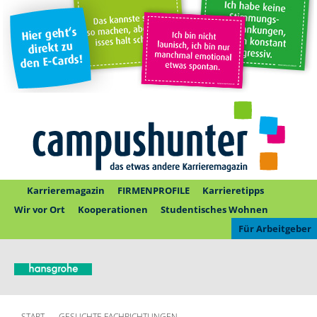
Karrieremagazin
FIRMENPROFILE
Karrieretipps
Wir vor Ort
Kooperationen
Studentisches Wohnen
Für Arbeitgeber
START
GESUCHTE FACHRICHTUNGEN