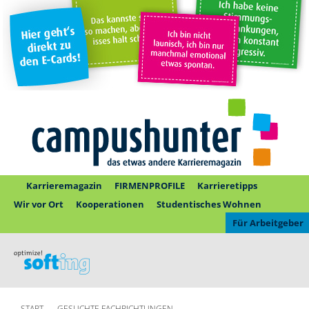
Karrieremagazin
FIRMENPROFILE
Karrieretipps
Wir vor Ort
Kooperationen
Studentisches Wohnen
Für Arbeitgeber
START
GESUCHTE FACHRICHTUNGEN