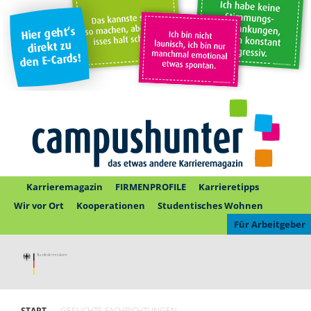
Karrieremagazin
FIRMENPROFILE
Karrieretipps
Wir vor Ort
Kooperationen
Studentisches Wohnen
Für Arbeitgeber
START
GESUCHTE FACHRICHTUNGEN