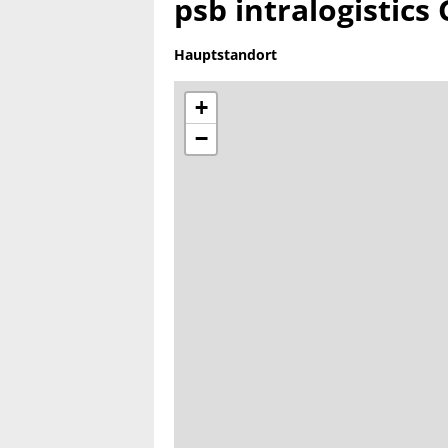
psb intralogistic
Hauptstandort
+
−