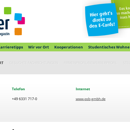
arrieretipps
Wir vor Ort
Kooperationen
Studentisches Wohne
RT
GESUCHTE FACHRICHTUNGEN
FIRMENPROFIL/BEWERBERPROFIL
STE
Telefon
Internet
+49 6331 717-0
www.psb-gmbh.de