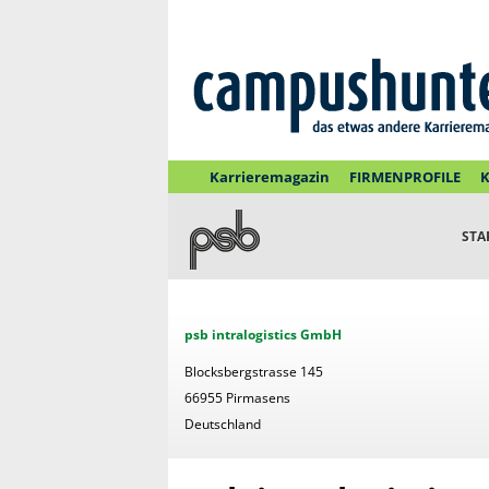
Karrieremagazin
FIRMENPROFILE
K
STA
psb intralogistics GmbH
Blocksbergstrasse 145
66955 Pirmasens
Deutschland