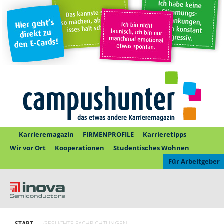
Karrieremagazin
FIRMENPROFILE
Karrieretipps
Wir vor Ort
Kooperationen
Studentisches Wohnen
Für Arbeitgeber
START
GESUCHTE FACHRICHTUNGEN