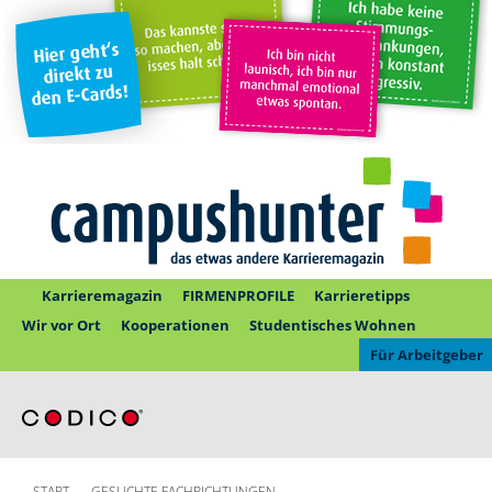
Karrieremagazin
FIRMENPROFILE
Karrieretipps
Wir vor Ort
Kooperationen
Studentisches Wohnen
Für Arbeitgeber
START
GESUCHTE FACHRICHTUNGEN