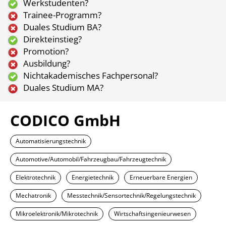
Werkstudenten?
Trainee-Programm?
Duales Studium BA?
Direkteinstieg?
Promotion?
Ausbildung?
Nichtakademisches Fachpersonal?
Duales Studium MA?
CODICO GmbH
Automatisierungstechnik
Automotive/Automobil/Fahrzeugbau/Fahrzeugtechnik
Elektrotechnik
Energietechnik
Erneuerbare Energien
Mechatronik
Messtechnik/Sensortechnik/Regelungstechnik
Mikroelektronik/Mikrotechnik
Wirtschaftsingenieurwesen