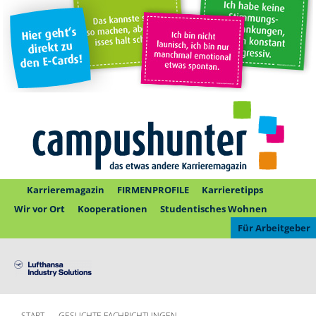
Karrieremagazin
FIRMENPROFILE
Karrieretipps
Wir vor Ort
Kooperationen
Studentisches Wohnen
Für Arbeitgeber
START
GESUCHTE FACHRICHTUNGEN