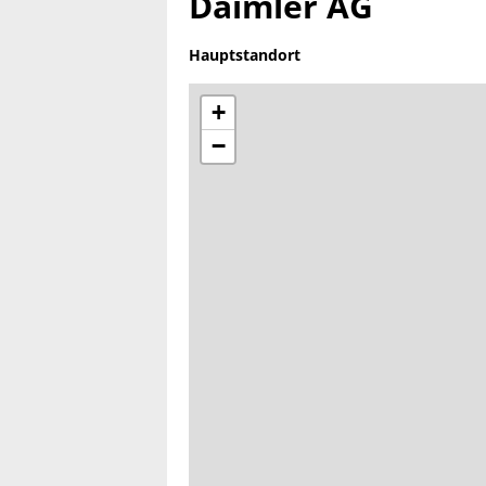
Daimler AG
Hauptstandort
+
−