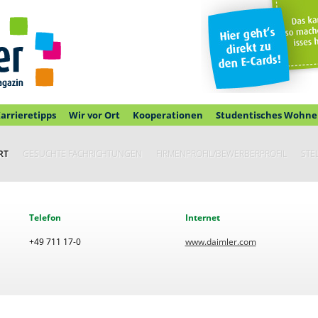
arrieretipps
Wir vor Ort
Kooperationen
Studentisches Wohne
RT
GESUCHTE FACHRICHTUNGEN
FIRMENPROFIL/BEWERBERPROFIL
STE
Telefon
Internet
+49 711 17-0
www.daimler.com