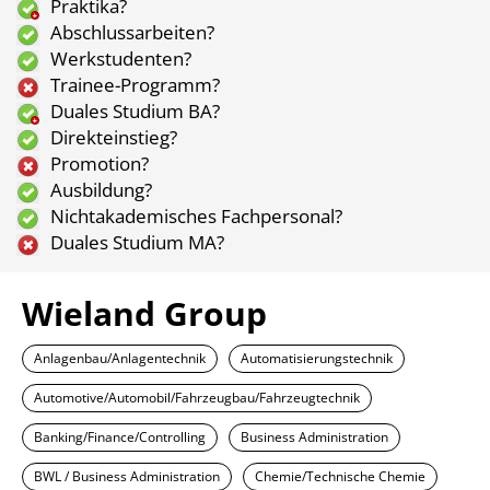
Praktika?
Abschlussarbeiten?
Werkstudenten?
Trainee-Programm?
Duales Studium BA?
Direkteinstieg?
Promotion?
Ausbildung?
Nichtakademisches Fachpersonal?
Duales Studium MA?
Wieland Group
Anlagenbau/Anlagentechnik
Automatisierungstechnik
Automotive/Automobil/Fahrzeugbau/Fahrzeugtechnik
Banking/Finance/Controlling
Business Administration
BWL / Business Administration
Chemie/Technische Chemie