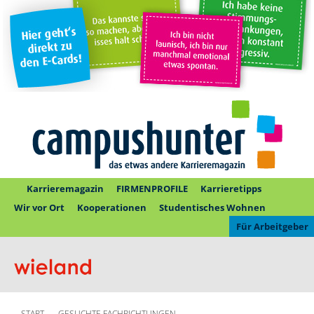
Karrieremagazin
FIRMENPROFILE
Karrieretipps
Wir vor Ort
Kooperationen
Studentisches Wohnen
Für Arbeitgeber
START
GESUCHTE FACHRICHTUNGEN