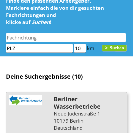
Finde den passenden Arbeitgeber.
Markiere einfach die von dir gesuchten
Fachrichtungen und
klicke auf
Suchen
!
km
Deine Suchergebnisse (10)
Berliner
Wasserbetriebe
Neue Jüdenstraße 1
10179 Berlin
Deutschland