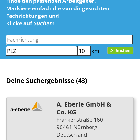
Finde den passenden Arbeitgeber.
Markiere einfach die von dir gesuchten
Fachrichtungen und
klicke auf
Suchen
!
km
Deine Suchergebnisse (43)
A. Eberle GmbH &
Co. KG
Frankenstraße 160
90461 Nürnberg
Deutschland