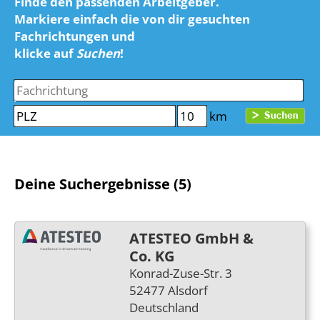
Finde den passenden Arbeitgeber.
Markiere einfach die von dir gesuchten
Fachrichtungen und
klicke auf
Suchen
!
km
Deine Suchergebnisse (5)
ATESTEO GmbH &
Co. KG
Konrad-Zuse-Str. 3
52477 Alsdorf
Deutschland