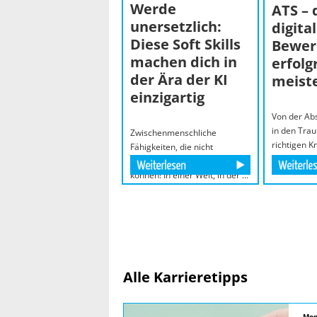
Werde
ATS – 
unersetzlich:
digita
Diese Soft Skills
Bewer
machen dich in
erfolg
der Ära der KI
meist
einzigartig
Von der Abs
in den Tra
Zwischenmenschliche
richtigen 
Fähigkeiten, die nicht
Sie ...
automatisiert werden
können! In einer Welt, in der ...
Alle Karrieretipps
Mon