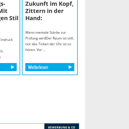
s-
Zukunft im Kopf,
Mit
Zittern in der
en Stil
Hand:
Wenn mentale Stärke zur
Prüfung wirdDer Raum ist still,
 Eindruck
nur das Ticken der Uhr ist zu
hören. Vor ...
h.
n
BEWERBUNG & CO