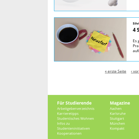
Sil
4 
Es 
Pra
auf
Seiten
« erste Seite
‹ vo
Für Studierende
Magazine
Arbeitgeberverzeichnis
Aachen
Karrieretipps
Karlsruhe
Studentisches Wohnen
Stuttgart
Infos zu
München
Studenteninitiativen
Kompakt
Kooperationen