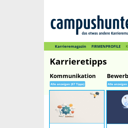
Karrieremagazin
FIRMENPROFILE
K
Karrieretipps
Kommunikation
Bewerb
Alle anzeigen (67 Tipps)
Alle anzeigen 