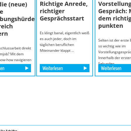
Richtige Anrede,
Vorstellung
die (neue)
richtiger
Gespräch: 
le
Gesprächsstart
dem richtig
bungshürde
punkten
reich
ern
Es klingt banal, eigentlich weiß
es auch jeder, doch im
Selten ist der erste
täglichen beruflichen
so wichtig wie im
chlussarbeit direkt
Miteinander klappt ...
Vorstellungsgespräc
umjob? Mit dem
Innerhalb der erste
Know-how navigieren
Sekunden ...
ika Schäfer