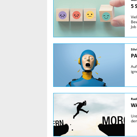
5 
Vie
Bew
Job
Sil
PA
Auf
ign
Rad
WA
Unt
den