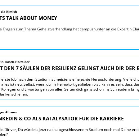
udia Kimich
TS TALK ABOUT MONEY
e Fragen zum Thema Gehalstverhandlung hat campushunter an die Expertin Claud
rin Busch-Holfelder
T DEN 7 SÄULEN DER RESILIENZ GELINGT AUCH DIR DER 
 erste Job nach dem Studium ist meistens eine echte Herausforderung: Vielleich
 alles ist neu. Selbst, wenn du im Heimatort geblieben bist, kann es sein, dass 
 Kollegen und Erwartungen von allen Seiten dich ganz schön ins Schleudern bring
ankenschleifen.
ger Ahrens
NKEDIN & CO ALS KATALYSATOR FÜR DIE KARRIERE
lle Dir vor, Du würdest jetzt nach abgeschlossenem Studium noch mal Deine ers
len?