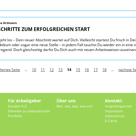
via Artmann
SCHRITTE ZUM ERFOLGREICHEN START
geht los – Dein neuer Abschnitt wartet auf Dich. Vielleicht startest Du frisch in De
ktikum oder sogar eine neue Stelle – in jedem Fall tauchst Du wieder ein in eine n
regend. Doch gleichzeitig darfst Du Dich auch mit neuen Arbeitsweisen auseina
rherige Seite
…
10
11
12
13
14
15
16
17
18
…
nächste Se
Für Arbeitgeber
Über uns
Kontakt
Kunden A-Z
Wer, wie, was, warum?
Ansprechpartner
Stimmen zu campushunter
Impressum
Portfolio
Datenschutz
E-Cards