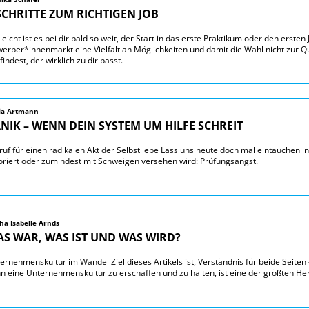
SCHRITTE ZUM RICHTIGEN JOB
lleicht ist es bei dir bald so weit, der Start in das erste Praktikum oder den ersten 
erber*innenmarkt eine Vielfalt an Möglichkeiten und damit die Wahl nicht zur Qual
 findest, der wirklich zu dir passt.
via Artmann
NIK – WENN DEIN SYSTEM UM HILFE SCHREIT
ruf für einen radikalen Akt der Selbstliebe Lass uns heute doch mal eintauchen i
oriert oder zumindest mit Schweigen versehen wird: Prüfungsangst.
ha Isabelle Arnds
S WAR, WAS IST UND WAS WIRD?
ernehmenskultur im Wandel Ziel dieses Artikels ist, Verständnis für beide Seite
n eine Unternehmenskultur zu erschaffen und zu halten, ist eine der größten H