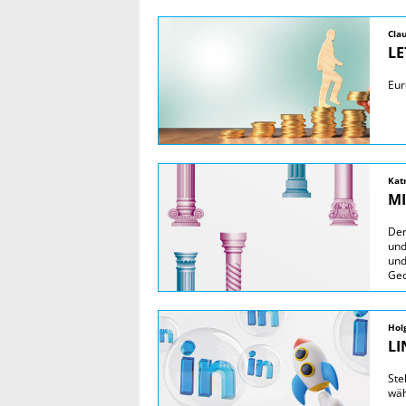
Cla
LE
Eur
Kat
MI
Der
und
und
Ged
Hol
LI
Ste
wäh