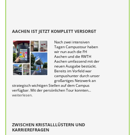
AACHEN IST JETZT KOMPLETT VERSORGT
Nach zwei intensiven
Tagen Campustour haben
wir nun auch die FH
Aachen und die RWTH
Aachen umfassend mit der
neuen Ausgabe bestückt.
Bereits im Vorfeld war
campushunter durch unser
großartiges Netzwerk an
strategisch wichtigen Stellen auf dem Campus
verfügbar. Mit der persönlichen Tour konnten...
weiterlesen.
ZWISCHEN KRISTALLLÜSTERN UND
KARRIEREFRAGEN