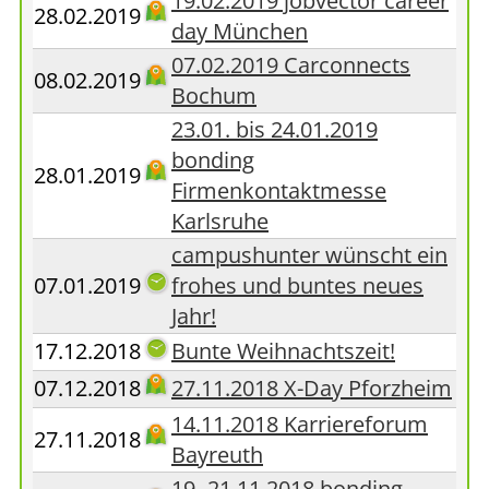
19.02.2019 jobvector career
28.02.2019
day München
07.02.2019 Carconnects
08.02.2019
Bochum
23.01. bis 24.01.2019
bonding
28.01.2019
Firmenkontaktmesse
Karlsruhe
campushunter wünscht ein
07.01.2019
frohes und buntes neues
Jahr!
17.12.2018
Bunte Weihnachtszeit!
07.12.2018
27.11.2018 X-Day Pforzheim
14.11.2018 Karriereforum
27.11.2018
Bayreuth
19.-21.11.2018 bonding