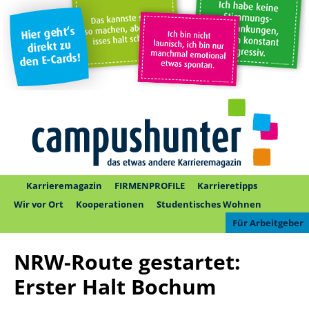
Karrieremagazin
FIRMENPROFILE
Karrieretipps
Wir vor Ort
Kooperationen
Studentisches Wohnen
Für Arbeitgeber
NRW-Route gestartet:
Erster Halt Bochum