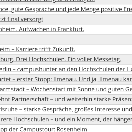
nce, gute Gespräche und jede Menge positive En
tzt final versorgt
nheim. Aufwachen in Frankfurt.
m – Karriere trifft Zukunft.
urg. Drei Hochschulen. Ein voller Messetag.
rlin – campushunter an den Hochschulen der H
rtet – erster Stopp: Ilmenau. Und ja, Ilmenau k
rmstadt – Wochenstart mit Sonne und guten G
ehnt Partnerschaft – und weiterhin starke Präsenz
rlsruhe – starke Gespräche, großes Interesse und
ere Hochschulen – und ein Moment, der hängen
topp der Campustour: Rosenheim