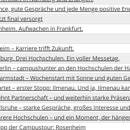
nce, gute Gespräche und jede Menge positive En
tzt final versorgt
nheim. Aufwachen in Frankfurt.
m – Karriere trifft Zukunft.
urg. Drei Hochschulen. Ein voller Messetag.
rlin – campushunter an den Hochschulen der H
rmstadt – Wochenstart mit Sonne und guten G
rtet – erster Stopp: Ilmenau. Und ja, Ilmenau k
ehnt Partnerschaft – und weiterhin starke Präsenz
rlsruhe – starke Gespräche, großes Interesse und
ere Hochschulen – und ein Moment, der hängen
topp der Campustour: Rosenheim