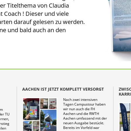
er Titelthema von Claudia
 Coach ! Dieser und viele
arten darauf gelesen zu werden.
ine und bald auch an den
AACHEN IST JETZT KOMPLETT VERSORGT
ZWIS
KARR
Nach zwei intensiven
Tagen Campustour haben
wir nun auch die FH
um
Aachen und die RWTH
der TU
Aachen umfassend mit der
ernen,
neuen Ausgabe bestückt.
nstieg
Bereits im Vorfeld war
ilen