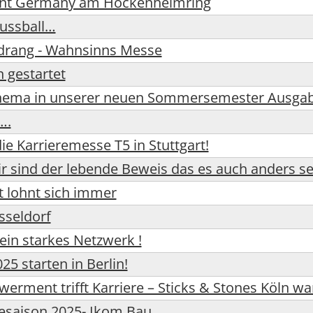
ent Germany am Hockenheimring
Fussball…
rang - Wahnsinns Messe
gestartet
hema in unserer neuen Sommersemester Ausga
….
ie Karrieremesse T5 in Stuttgart!
Wir sind der lebende Beweis das es auch anders s
 lohnt sich immer
sseldorf
 ein starkes Netzwerk !
25 starten in Berlin!
ment trifft Karriere – Sticks & Stones Köln war 
sesaison 2025- Ikom Bau