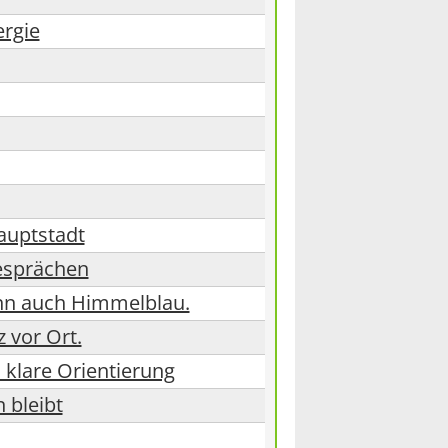
ergie
auptstadt
esprächen
ann auch Himmelblau.
 vor Ort.
 klare Orientierung
 bleibt