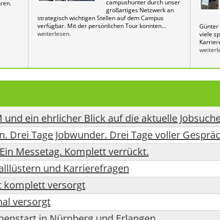
campushunter durch unser
ren.
großartiges Netzwerk an
strategisch wichtigen Stellen auf dem Campus
verfügbar. Mit der persönlichen Tour konnten...
Günter 
weiterlesen.
viele s
Karrier
weiterl
 und ein ehrlicher Blick auf die aktuelle Jobsuch
in. Drei Tage Jobwunder. Drei Tage voller Gesprä
Ein Messetag. Komplett verrückt.
alllüstern und Karrierefragen
t komplett versorgt
nal versorgt
enstart in Nürnberg und Erlangen.