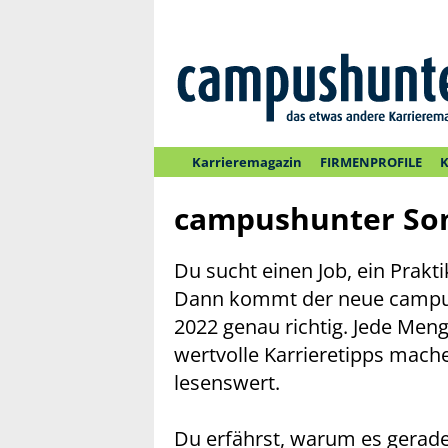
Karrieremagazin
FIRMENPROFILE
K
campushunter So
Du sucht einen Job, ein Prakt
Dann kommt der neue camp
2022 genau richtig. Jede Men
wertvolle Karrieretipps mac
lesenswert.
Du erfährst, warum es gerade i