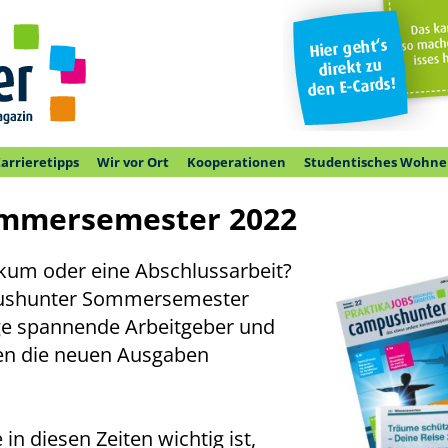
arrieretipps
Wir vor Ort
Kooperationen
Studentisches Wohne
mmersemester 2022
ikum oder eine Abschlussarbeit?
ushunter Sommersemester
ge spannende Arbeitgeber und
hen die neuen Ausgaben
n diesen Zeiten wichtig ist,