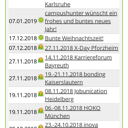
Karlsruhe
campushunter wünscht ein
07.01.2019
frohes und buntes neues
Jahr!
17.12.2018
Bunte Weihnachtszeit!
07.12.2018
27.11.2018 X-Day Pforzheim
14.11.2018 Karriereforum
27.11.2018
Bayreuth
19.-21.11.2018 bonding
27.11.2018
Kaiserslautern
08.11.2018 Jobunication
19.11.2018
Heidelberg
06.-08.11.2018 HOKO
19.11.2018
München
23.-24.10.2018 inova