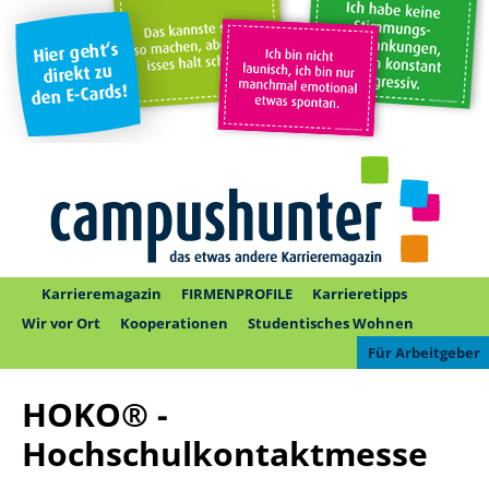
Karrieremagazin
FIRMENPROFILE
Karrieretipps
Wir vor Ort
Kooperationen
Studentisches Wohnen
Für Arbeitgeber
HOKO® -
Hochschulkontaktmesse