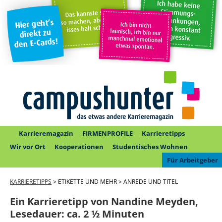
Karrieremagazin
FIRMENPROFILE
Karrieretipps
Wir vor Ort
Kooperationen
Studentisches Wohnen
Für Arbeitgeber
KARRIERETIPPS
> ETIKETTE UND MEHR > ANREDE UND TITEL
Ein Karrieretipp von Nandine Meyden,
Lesedauer:
ca. 2 ½ Minuten