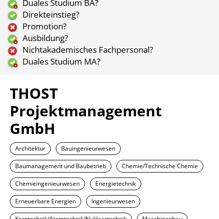
Duales Studium BA?
Direkteinstieg?
Promotion?
Ausbildung?
Nichtakademisches Fachpersonal?
Duales Studium MA?
THOST
Projektmanagement
GmbH
Architektur
Bauingenieurwesen
Baumanagement und Baubetrieb
Chemie/Technische Chemie
Chemieingenieurwesen
Energietechnik
Erneuerbare Energien
Ingenieurwesen
Kerntechnik/Atomtechnik/Nukleartechnik
Maschinenbau