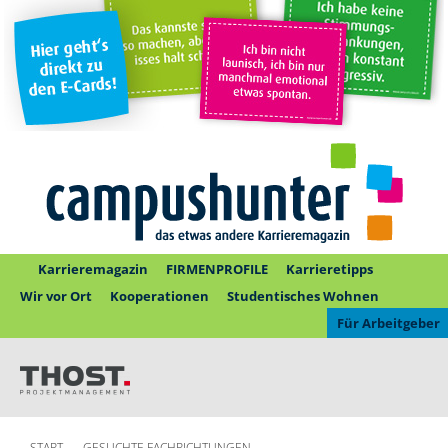
Karrieremagazin
FIRMENPROFILE
Karrieretipps
Wir vor Ort
Kooperationen
Studentisches Wohnen
Für Arbeitgeber
START
GESUCHTE FACHRICHTUNGEN