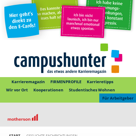
Karrieremagazin
FIRMENPROFILE
Karrieretipps
Wir vor Ort
Kooperationen
Studentisches Wohnen
Für Arbeitgeber
START
GESUCHTE FACHRICHTUNGEN