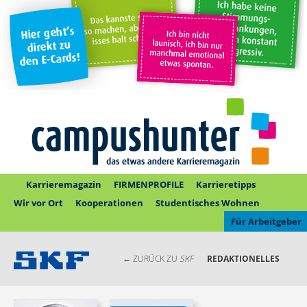
Karrieremagazin
FIRMENPROFILE
Karrieretipps
Wir vor Ort
Kooperationen
Studentisches Wohnen
Für Arbeitgeber
← ZURÜCK ZU
SKF
REDAKTIONELLES