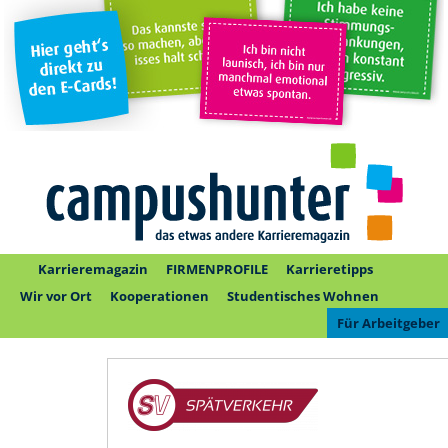
Karrieremagazin
FIRMENPROFILE
Karrieretipps
Wir vor Ort
Kooperationen
Studentisches Wohnen
Für Arbeitgeber