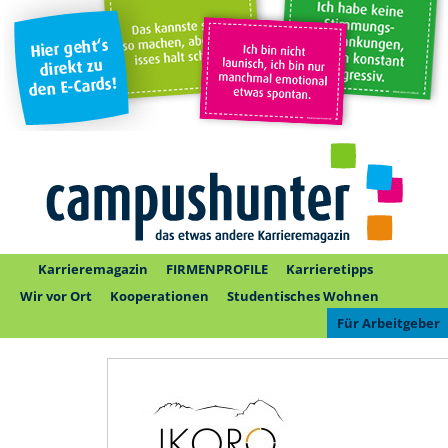
Karrieremagazin
FIRMENPROFILE
Karrieretipps
Wir vor Ort
Kooperationen
Studentisches Wohnen
Für Arbeitgeber