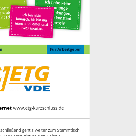
n
Für Arbeitgeber
ernet
www.etg-kurzschluss.de
Anschließend geht's weiter zum Stammtisch,