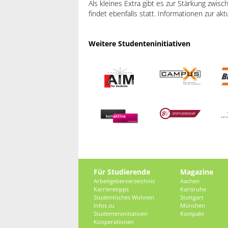
Als kleines Extra gibt es zur Stärkung zwis
findet ebenfalls statt. Informationen zur ak
Weitere Studenteninitiativen
Für Studierende
Magazine
Arbeitgeberverzeichnis
Aachen
Karrieretipps
Karlsruhe
Studentisches Wohnen
Stuttgart
Infos zu
München
Studenteninitiativen
Kompakt
Kooperationen