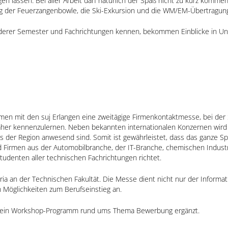
 lassen. Bei aller Arbeit darf natürlich der Spaß nicht zu kurz komme
ung der Feuerzangenbowle, die Ski-Exkursion und die WM/EM-Übertragun
derer Semester und Fachrichtungen kennen, bekommen Einblicke in U
ammen mit den suj Erlangen eine zweitägige Firmenkontaktmesse, bei der
her kennenzulernen. Neben bekannten internationalen Konzernen wird W
 der Region anwesend sind. Somit ist gewährleistet, dass das ganze S
nd Firmen aus der Automobilbranche, der IT-Branche, chemischen Indus
tudenten aller technischen Fachrichtungen richtet.
ria an der Technischen Fakultät. Die Messe dient nicht nur der Informa
h Möglichkeiten zum Berufseinstieg an.
h ein Workshop-Programm rund ums Thema Bewerbung ergänzt.