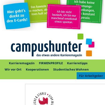
Karrieremagazin
FIRMENPROFILE
Karrieretipps
Wir vor Ort
Kooperationen
Studentisches Wohnen
Für Arbeitgeber