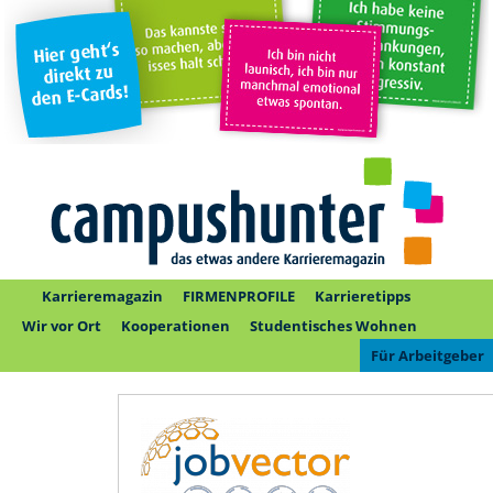
Karrieremagazin
FIRMENPROFILE
Karrieretipps
Wir vor Ort
Kooperationen
Studentisches Wohnen
Für Arbeitgeber